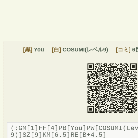
[黒]
You
[白]
COSUMI(レベル9)
[コミ]